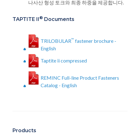
나사산 형성 토크와 최종 하중을 제공합니다.
®
TAPTITE II
Documents
™
TRILOBULAR
fastener brochure -
English
Taptite ii compressed
REMINC Full-line Product Fasteners
Catalog - English
Products