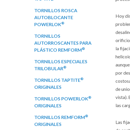
TORNILLOS ROSCA
Hoy dis
AUTOBLOCANTE
®
proble
POWERLOK
desalin
TORNILLOS
orifici
AUTORROSCANTES PARA
la fija
®
PLÁSTICO REMFORM
helicoi
TORNILLOS ESPECIALES
aunque 
®
TRILOBULAR
por des
®
TORNILLOS TAPTITE
costosa
ORIGINALES
de unio
vista).
®
TORNILLOS POWERLOK
las car
ORIGINALES
®
TORNILLOS REMFORM
Las fi
ORIGINALES