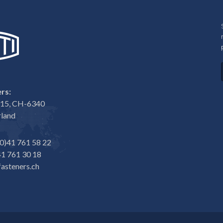
rs:
e 15, CH-6340
rland
0)41 761 58 22
1 761 30 18
asteners.ch