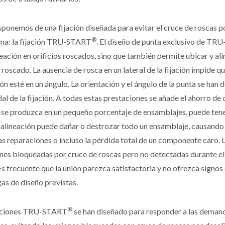
ponemos de una fijación diseñada para evitar el cruce de roscas po
®
ma: la fijación TRU-START
. El diseño de punta exclusivo de T
eación en orificios roscados, sino que también permite ubicar y ali
o roscado. La ausencia de rosca en un lateral de la fijación impide q
ción esté en un ángulo. La orientación y el ángulo de la punta se han 
dal de la fijación. A todas estas prestaciones se añade el ahorro de
se produzca en un pequeño porcentaje de ensamblajes, puede tene
alineación puede dañar o destrozar todo un ensamblaje, causando
s reparaciones o incluso la pérdida total de un componente caro. L
nes bloqueadas por cruce de roscas pero no detectadas durante el 
 Es frecuente que la unión parezca satisfactoria y no ofrezca signo
gas de diseño previstas.
®
jaciones TRU-START
se han diseñado para responder a las demanda