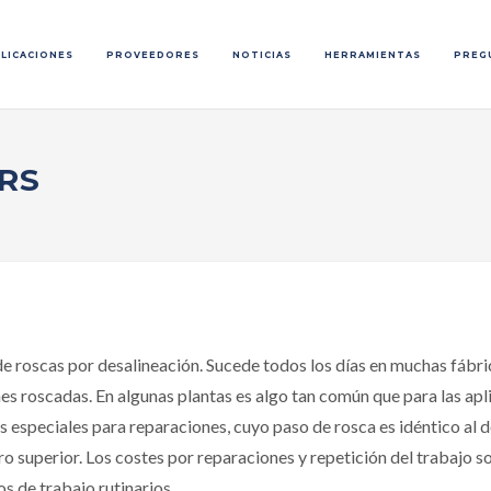
LICACIONES
PROVEEDORES
NOTICIAS
HERRAMIENTAS
PREG
RS
e roscas por desalineación. Sucede todos los días en muchas fábr
nes roscadas. En algunas plantas es algo tan común que para las a
os especiales para reparaciones, cuyo paso de rosca es idéntico al 
o superior. Los costes por reparaciones y repetición del trabajo 
s de trabajo rutinarios.