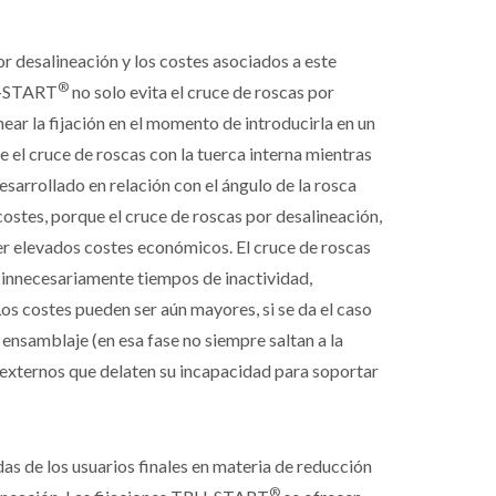
r desalineación y los costes asociados a este
®
RU-START
no solo evita el cruce de roscas por
near la fijación en el momento de introducirla en un
ue el cruce de roscas con la tuerca interna mientras
desarrollado en relación con el ángulo de la rosca
 costes, porque el cruce de roscas por desalineación,
r elevados costes económicos. El cruce de roscas
 innecesariamente tiempos de inactividad,
os costes pueden ser aún mayores, si se da el caso
ensamblaje (en esa fase no siempre saltan a la
s externos que delaten su incapacidad para soportar
s de los usuarios finales en materia de reducción
®