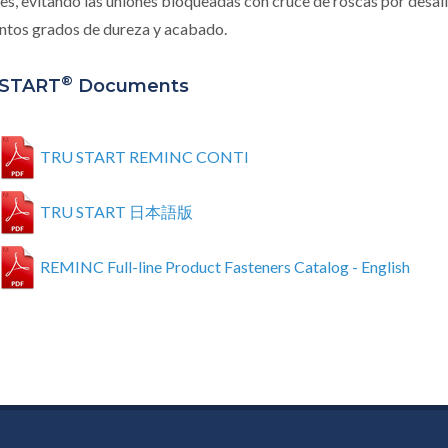
es, evitando las uniones bloqueadas con cruce de roscas por desa
intos grados de dureza y acabado.
®
START
Documents
TRU START REMINC CONTI
TRU START 日本語版
REMINC Full-line Product Fasteners Catalog - English