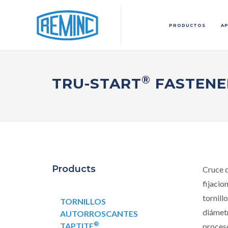
PRODUCTOS
AP
®
TRU-START
FASTENE
Products
Cruce d
fijacio
tornill
TORNILLOS
diámetr
AUTORROSCANTES
®
TAPTITE
proceso