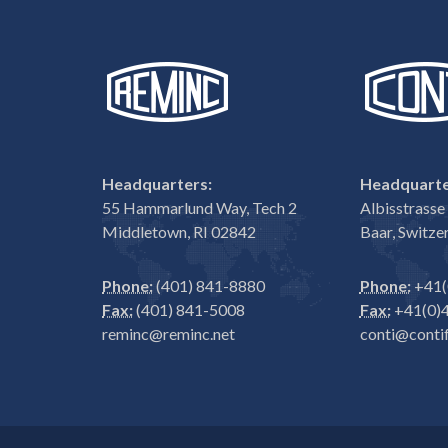
Headquarters:
Headquarte
55 Hammarlund Way, Tech 2
Albisstrass
Middletown, RI 02842
Baar, Switze
Phone:
(401) 841-8880
Phone:
+41(
Fax:
(401) 841-5008
Fax:
+41(0)4
reminc@reminc.net
conti@contif