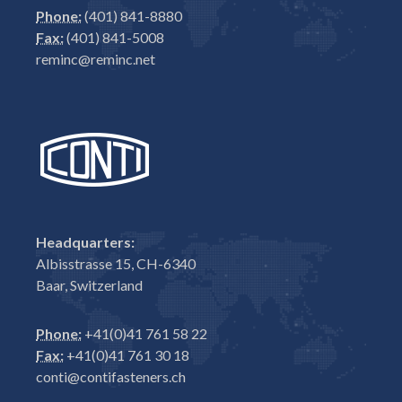
Phone:
(401) 841-8880
Fax:
(401) 841-5008
reminc@reminc.net
Headquarters:
Albisstrasse 15, CH-6340
Baar, Switzerland
Phone:
+41(0)41 761 58 22
Fax:
+41(0)41 761 30 18
conti@contifasteners.ch