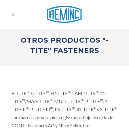
OTROS PRODUCTOS "-
TITE" FASTENERS
®
®
®
®
B-TITE
, C-TITE
, EP-TITE
, LAMI-TITE
, M-
®
®
®
®
TITE
, MAG-TITE
, MULTI-TITE
, P-TITE
, P-
®
®
®
®
®
TITE II
, P-TITE III
, PS-TITE
, RS-TITE
y S-TITE
son marcas comerciales registradas bajo licencia de
CONTI Fasteners AG y Nitto Seiko, Ltd.