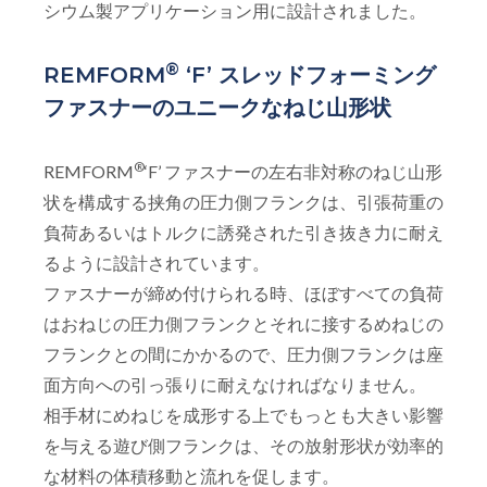
シウム製アプリケーション用に設計されました。
®
REMFORM
‘F’ スレッドフォーミング
ファスナーのユニークなねじ山形状
®
REMFORM
‘F’ ファスナーの左右非対称のねじ山形
状を構成する挟角の圧力側フランクは、引張荷重の
負荷あるいはトルクに誘発された引き抜き力に耐え
るように設計されています。
ファスナーが締め付けられる時、ほぼすべての負荷
はおねじの圧力側フランクとそれに接するめねじの
フランクとの間にかかるので、圧力側フランクは座
面方向への引っ張りに耐えなければなりません。
相手材にめねじを成形する上でもっとも大きい影響
を与える遊び側フランクは、その放射形状が効率的
な材料の体積移動と流れを促します。