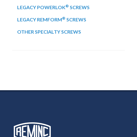
®
LEGACY POWERLOK
SCREWS
®
LEGACY REMFORM
SCREWS
OTHER SPECIALTY SCREWS